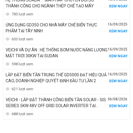
THÀNH CÔNG CHO NGÀNH THÉP CHẾ TẠO MÁY
XEM NGAY
785 lượt xem
16/09/2025
ỨNG DỤNG GD350 CHO NHÀ MÁY CHẾ BIẾN THỰC
PHẨM TẠI TÂY NINH
XEM NGAY
603 lượt xem
16/09/2025
VEICHI VÀ DỰ ÁN : HỆ THỐNG BƠM NƯỚC NĂNG LƯỢNG
MẶT TRỜI 30KW TẠI SUDAN
XEM NGAY
598 lượt xem
16/09/2025
LẮP ĐẶT BIẾN TẦN TRUNG THẾ GD5000 ĐẠT HIỆU QUẢ
CAO, DOANH NGHIỆP QUYẾT ĐỊNH ĐẦU TƯ LẦN 2
XEM NGAY
621 lượt xem
06/08/2026
VEICHI - LẮP ĐẶT THÀNH CÔNG BIẾN TẦN SOLAR - SIS
SERIES 5KW 48V OFF GRID SOLAR INVERTER TẠI
XEM NGAY
NIGERIA
688 lượt xem