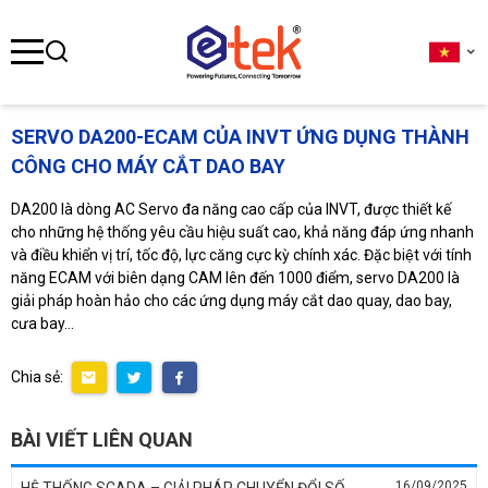
se menu
SERVO DA200-ECAM CỦA INVT ỨNG DỤNG THÀNH
CÔNG CHO MÁY CẮT DAO BAY
ubmenu
DA200 là dòng AC Servo đa năng cao cấp của INVT, được thiết kế
ubmenu
cho những hệ thống yêu cầu hiệu suất cao, khả năng đáp ứng nhanh
và điều khiển vị trí, tốc độ, lực căng cực kỳ chính xác. Đặc biệt với tính
năng ECAM với biên dạng CAM lên đến 1000 điểm, servo DA200 là
giải pháp hoàn hảo cho các ứng dụng máy cắt dao quay, dao bay,
ubmenu
cưa bay…
Chia sẻ:
BÀI VIẾT LIÊN QUAN
16/09/2025
HỆ THỐNG SCADA – GIẢI PHÁP CHUYỂN ĐỔI SỐ