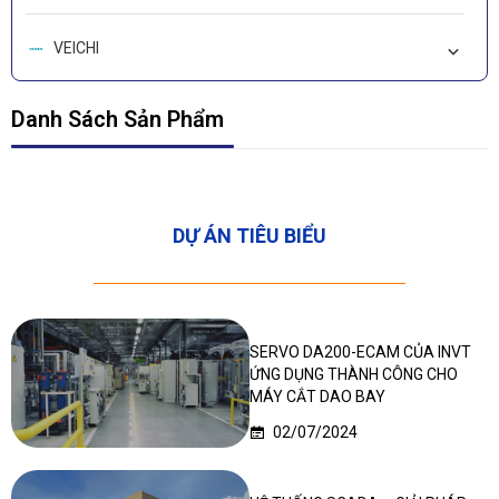
VEICHI
LEADSHINE
Danh Sách Sản Phẩm
WORKIVA-CARBON
DỰ ÁN TIÊU BIỂU
Deep In Sight
SERVO DA200-ECAM CỦA INVT
ỨNG DỤNG THÀNH CÔNG CHO
MÁY CẮT DAO BAY
02/07/2024