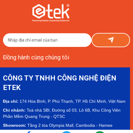
Con Số Thật Từ ETEK
Đầu tư Smart Farm chanh dây vàng 1 hecta tốn khoảng 150–800 triệu
đồng phần công nghệ, cộng thêm chi phí nông nghiệp cơ bản. ETEK chia
sẻ thật, có số liệu cụ thể.
Đồng hành cùng chúng tôi
CÔNG TY TNHH CÔNG NGHỆ ĐIỆN
ETEK
Địa chỉ:
174 Hòa Bình, P. Phú Thạnh, TP. Hồ Chí Minh, Việt Nam
Chi nhánh:
Toà nhà SBI, Đường số 03, Lô 6B, Khu Công Viên
Phần Mềm Quang Trung - QTSC
Showroom:
Tầng 2 tòa Olympia Mall, Cambodia - Hamee
Showroom