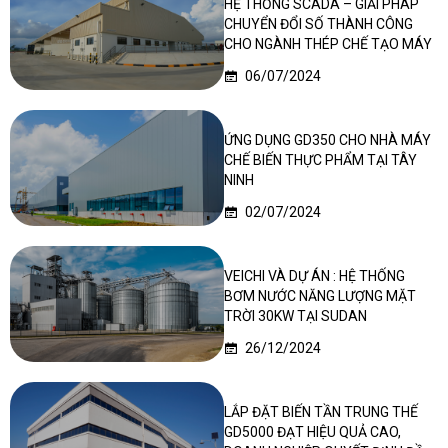
HỆ THỐNG SCADA – GIẢI PHÁP
CHUYỂN ĐỔI SỐ THÀNH CÔNG
CHO NGÀNH THÉP CHẾ TẠO MÁY
06/07/2024
ỨNG DỤNG GD350 CHO NHÀ MÁY
CHẾ BIẾN THỰC PHẨM TẠI TÂY
NINH
02/07/2024
VEICHI VÀ DỰ ÁN : HỆ THỐNG
BƠM NƯỚC NĂNG LƯỢNG MẶT
TRỜI 30KW TẠI SUDAN
26/12/2024
LẮP ĐẶT BIẾN TẦN TRUNG THẾ
GD5000 ĐẠT HIỆU QUẢ CAO,