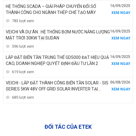
16/09/2025
HỆ THỐNG SCADA – GIẢI PHÁP CHUYỂN ĐỔI SỐ
THÀNH CÔNG CHO NGÀNH THÉP CHẾ TẠO MÁY
XEM NGAY
783 lượt xem
16/09/2025
VEICHI VÀ DỰ ÁN : HỆ THỐNG BƠM NƯỚC NĂNG LƯỢNG
MẶT TRỜI 30KW TẠI SUDAN
XEM NGAY
596 lượt xem
16/09/2025
LẮP ĐẶT BIẾN TẦN TRUNG THẾ GD5000 ĐẠT HIỆU QUẢ
CAO, DOANH NGHIỆP QUYẾT ĐỊNH ĐẦU TƯ LẦN 2
XEM NGAY
619 lượt xem
06/08/2026
VEICHI - LẮP ĐẶT THÀNH CÔNG BIẾN TẦN SOLAR - SIS
SERIES 5KW 48V OFF GRID SOLAR INVERTER TẠI
XEM NGAY
NIGERIA
685 lượt xem
ĐỐI TÁC CỦA ETEK