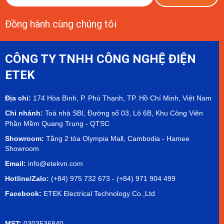
Đồng hành cùng chúng tôi
CÔNG TY TNHH CÔNG NGHỆ ĐIỆN
ETEK
Địa chỉ:
174 Hòa Bình, P. Phú Thạnh, TP. Hồ Chí Minh, Việt Nam
Chi nhánh:
Toà nhà SBI, Đường số 03, Lô 6B, Khu Công Viên
Phần Mềm Quang Trung - QTSC
Showroom:
Tầng 2 tòa Olympia Mall, Cambodia - Hamee
Showroom
Email:
info@etekvn.com
Hotline/Zalo:
(+84) 975 732 673 - (+84) 971 904 499
Facebook:
ETEK Electrical Technology Co.,Ltd
MST:
0303536840