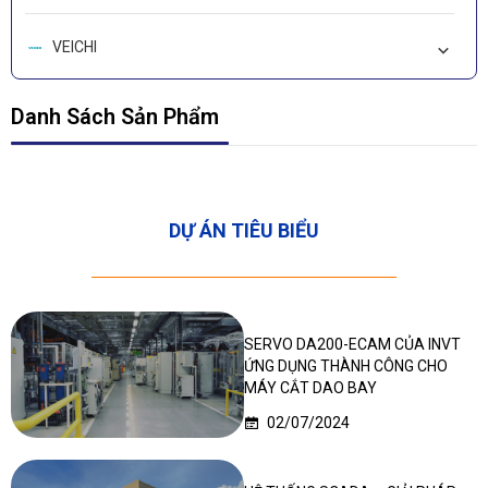
VEICHI
LEADSHINE
Danh Sách Sản Phẩm
WORKIVA-CARBON
DỰ ÁN TIÊU BIỂU
Deep In Sight
SERVO DA200-ECAM CỦA INVT
ỨNG DỤNG THÀNH CÔNG CHO
MÁY CẮT DAO BAY
02/07/2024