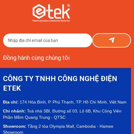
Con Số Thật Từ ETEK
Đầu tư Smart Farm chanh dây vàng 1 hecta tốn khoảng 150–800 triệu
đồng phần công nghệ, cộng thêm chi phí nông nghiệp cơ bản. ETEK chia
sẻ thật, có số liệu cụ thể.
Đồng hành cùng chúng tôi
CÔNG TY TNHH CÔNG NGHỆ ĐIỆN
ETEK
Địa chỉ:
174 Hòa Bình, P. Phú Thạnh, TP. Hồ Chí Minh, Việt Nam
Chi nhánh:
Toà nhà SBI, Đường số 03, Lô 6B, Khu Công Viên
Phần Mềm Quang Trung - QTSC
Showroom:
Tầng 2 tòa Olympia Mall, Cambodia - Hamee
Showroom