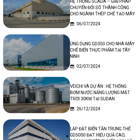
HỆ THỐNG SCADA – GIẢI PHÁP
CHUYỂN ĐỔI SỐ THÀNH CÔNG
CHO NGÀNH THÉP CHẾ TẠO MÁY
06/07/2024
ỨNG DỤNG GD350 CHO NHÀ MÁY
CHẾ BIẾN THỰC PHẨM TẠI TÂY
NINH
02/07/2024
VEICHI VÀ DỰ ÁN : HỆ THỐNG
BƠM NƯỚC NĂNG LƯỢNG MẶT
TRỜI 30KW TẠI SUDAN
26/12/2024
LẮP ĐẶT BIẾN TẦN TRUNG THẾ
GD5000 ĐẠT HIỆU QUẢ CAO,