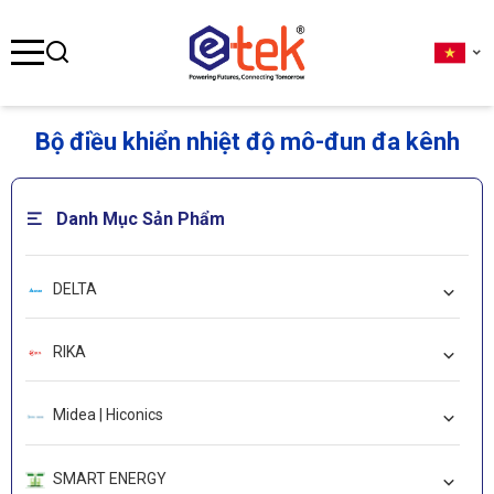
se menu
Bộ điều khiển nhiệt độ mô-đun đa kênh
ubmenu
Danh Mục Sản Phẩm
ubmenu
DELTA
ubmenu
RIKA
Midea | Hiconics
SMART ENERGY