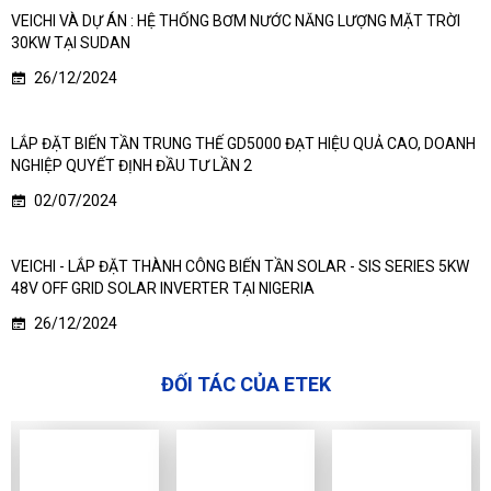
VEICHI VÀ DỰ ÁN : HỆ THỐNG BƠM NƯỚC NĂNG LƯỢNG MẶT TRỜI
30KW TẠI SUDAN
26/12/2024
LẮP ĐẶT BIẾN TẦN TRUNG THẾ GD5000 ĐẠT HIỆU QUẢ CAO, DOANH
NGHIỆP QUYẾT ĐỊNH ĐẦU TƯ LẦN 2
02/07/2024
VEICHI - LẮP ĐẶT THÀNH CÔNG BIẾN TẦN SOLAR - SIS SERIES 5KW
48V OFF GRID SOLAR INVERTER TẠI NIGERIA
26/12/2024
ĐỐI TÁC CỦA ETEK