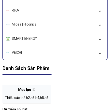
RIKA
Midea | Hiconics
SMART ENERGY
VEICHI
LEADSHINE
Danh Sách Sản Phẩm
WORKIVA-CARBON
Mục lục
Deep In Sight
Thiếu các thẻ h2,h3,h4,h5,h6
Ưu điểm nổi bật: