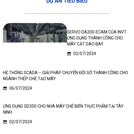
DỰ ÁN TIÊU BIỂU
SERVO DA200-ECAM CỦA INVT
ỨNG DỤNG THÀNH CÔNG CHO
MÁY CẮT DAO BAY
02/07/2024
HỆ THỐNG SCADA – GIẢI PHÁP CHUYỂN ĐỔI SỐ THÀNH CÔNG CHO
NGÀNH THÉP CHẾ TẠO MÁY
06/07/2024
ỨNG DỤNG GD350 CHO NHÀ MÁY CHẾ BIẾN THỰC PHẨM TẠI TÂY
NINH
02/07/2024