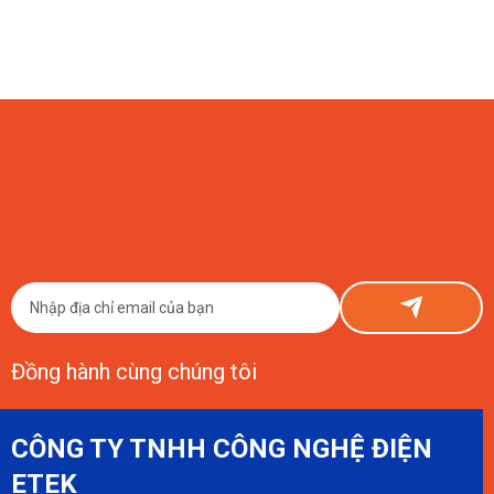
06/08/2026
Hệ Thống Tưới Nhỏ Giọt & Châm Dinh Dưỡng Tự Động Cho
Chanh Dây
Giải pháp tưới nhỏ giọt và châm dinh dưỡng tự động ETEK giúp farm
chanh dây vàng kiểm soát nước, dinh dưỡng đồng đều theo từng lô, tiết
kiệm chi phí và hướng tới ESG.
Đồng hành cùng chúng tôi
CÔNG TY TNHH CÔNG NGHỆ ĐIỆN
ETEK