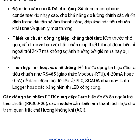
Độ chính xác cao & Dải đo rộng:
Sử dụng microphone
condenser độ nhạy cao, cho khả năng đo lường chính xác và ổn
định trong dải tần số âm thanh rộng, đáp ứng các tiêu chuẩn
khắt khe về quản lý môi trường.
Thiết kế chuẩn công nghiệp, kháng thời tiết:
Kích thước nhỏ
gọn, cấu trúc vỏ bảo vệ chắc chắn giúp thiết bị hoạt động bền bỉ
ngoài trời 24/7 mà không sợ ảnh hưởng bởi gió mưa hay bụi
bẩn.
Tích hợp linh hoạt vào hệ thống:
Hỗ trợ đa dạng tín hiệu đầu ra
tiêu chuẩn như RS485 (giao thức Modbus-RTU), 4-20mA hoặc
0-5V, dễ dàng đồng bộ dữ liệu về PLC, SCADA nhà máy, Data
Logger hoặc các bảng hiển thị LED công cộng.
Các dòng sản phẩm ETEK cung cấp:
Cảm biến đo độ ồn ngoài trời
tiêu chuẩn (RK300-06), các module cảm biến âm thanh tích hợp cho
trạm quan trắc chất lượng không khí (AQI).