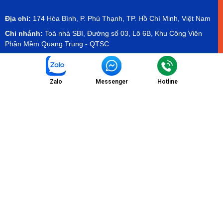
Địa chỉ:
174 Hòa Bình, P. Phú Thạnh, TP. Hồ Chí Minh, Việt Nam
Chi nhánh:
Toà nhà SBI, Đường số 03, Lô 6B, Khu Công Viên
Phần Mềm Quang Trung - QTSC
Showroom:
Tầng 2 tòa Olympia Mall, Cambodia - Hamee
Showroom
Zalo
Messenger
Hotline
Email:
info@etekvn.com
Hotline/Zalo:
(+84) 975 732 673 - (+84) 971 904 499
Facebook:
ETEK Electrical Technology Co.,Ltd
MST:
0303536840
Danh Mục
Sản phẩm
Chính sách dịch vụ
Tin tức
Chính sách bảo mật
Liên hệ
Chính sách thanh toán