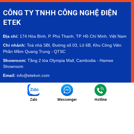
CÔNG TY TNHH CÔNG NGHỆ ĐIỆN
ETEK
Địa chỉ:
174 Hòa Bình, P. Phú Thạnh, TP. Hồ Chí Minh, Việt Nam
Chi nhánh:
Toà nhà SBI, Đường số 03, Lô 6B, Khu Công Viên
Phần Mềm Quang Trung - QTSC
Showroom:
Tầng 2 tòa Olympia Mall, Cambodia - Hamee
Showroom
Email:
info@etekvn.com
Hotline/Zalo:
(+84) 975 732 673 - (+84) 971 904 499
Facebook:
ETEK Electrical Technology Co.,Ltd
Zalo
Messenger
Hotline
MST:
0303536840
Danh Mục