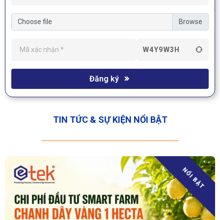
Choose file
W4Y9W3H
Đăng ký
TIN TỨC & SỰ KIỆN NỔI BẬT
NỔI BẬT