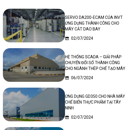
SERVO DA200-ECAM CỦA INVT
ỨNG DỤNG THÀNH CÔNG CHO
MÁY CẮT DAO BAY
02/07/2024
HỆ THỐNG SCADA – GIẢI PHÁP
CHUYỂN ĐỔI SỐ THÀNH CÔNG
CHO NGÀNH THÉP CHẾ TẠO MÁY
06/07/2024
ỨNG DỤNG GD350 CHO NHÀ MÁY
CHẾ BIẾN THỰC PHẨM TẠI TÂY
NINH
02/07/2024