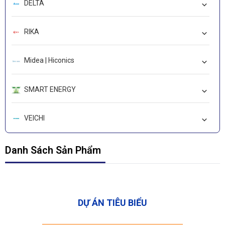
DELTA
RIKA
Midea | Hiconics
SMART ENERGY
VEICHI
LEADSHINE
Danh Sách Sản Phẩm
WORKIVA-CARBON
DỰ ÁN TIÊU BIỂU
Deep In Sight