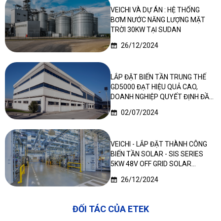
VEICHI VÀ DỰ ÁN : HỆ THỐNG
BƠM NƯỚC NĂNG LƯỢNG MẶT
TRỜI 30KW TẠI SUDAN
26/12/2024
LẮP ĐẶT BIẾN TẦN TRUNG THẾ
GD5000 ĐẠT HIỆU QUẢ CAO,
DOANH NGHIỆP QUYẾT ĐỊNH ĐẦU
TƯ LẦN 2
02/07/2024
VEICHI - LẮP ĐẶT THÀNH CÔNG
BIẾN TẦN SOLAR - SIS SERIES
5KW 48V OFF GRID SOLAR
INVERTER TẠI NIGERIA
26/12/2024
ĐỐI TÁC CỦA ETEK