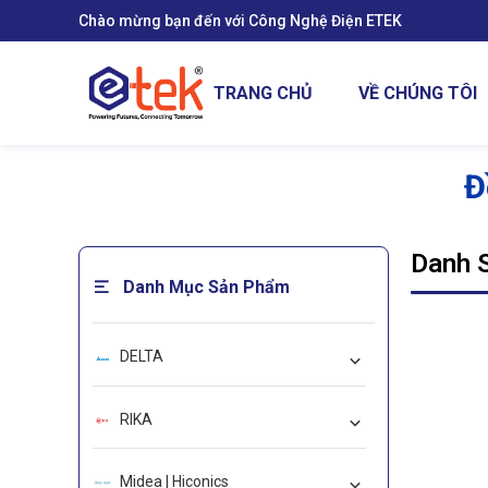
Chào mừng bạn đến với Công Nghệ Điện ETEK
se menu
TRANG CHỦ
VỀ CHÚNG TÔI
ubmenu
Đ
ubmenu
Danh 
Danh Mục Sản Phẩm
ubmenu
DELTA
RIKA
Midea | Hiconics