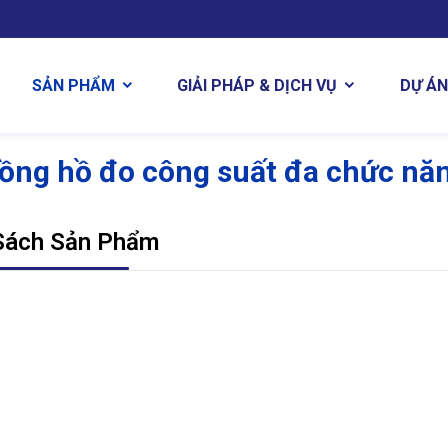
DỰ ÁN
SẢN PHẨM
GIẢI PHÁP & DỊCH VỤ
ồng hồ đo công suất đa chức nă
Sách Sản Phẩm