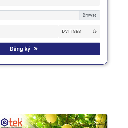
DVIT8E8
Đăng ký