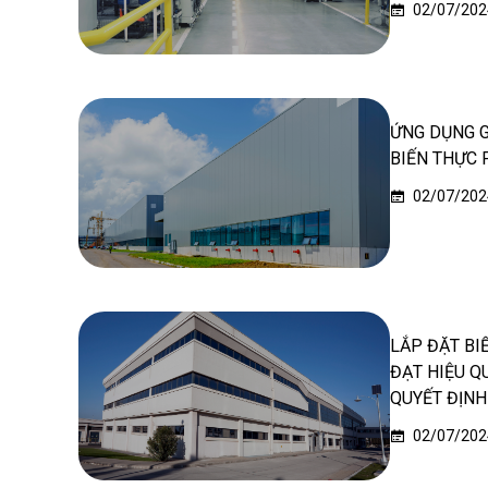
02/07/202
ỨNG DỤNG 
BIẾN THỰC 
02/07/202
LẮP ĐẶT BI
ĐẠT HIỆU Q
QUYẾT ĐỊNH
02/07/202