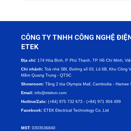
07/08/2026
Đầu Tư Smart Farm Chanh Dây Vàng 1 Hect
CÔNG TY TNHH CÔNG NGHỆ ĐIỆ
Đầu tư Smart Farm chanh dây vàng 1 hecta tốn khoảng 
nghiệp cơ bản. ETEK chia sẻ thật, có số liệu cụ thể.
ETEK
Địa chỉ:
174 Hòa Bình, P. Phú Thạnh, TP. Hồ Chí Minh, Vi
Chi nhánh:
Toà nhà SBI, Đường số 03, Lô 6B, Khu Công 
Mềm Quang Trung - QTSC
Showroom:
Tầng 2 tòa Olympia Mall, Cambodia - Hame
Email:
info@etekvn.com
Hotline/Zalo:
(+84) 975 732 673 - (+84) 971 904 499
Facebook:
ETEK Electrical Technology Co.,Ltd
MST:
0303536840