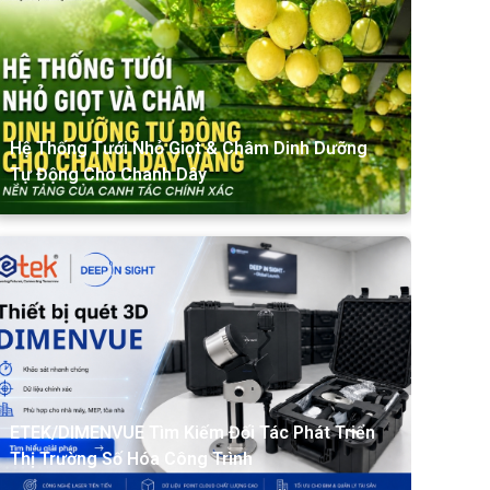
Hệ Thống Tưới Nhỏ Giọt & Châm Dinh Dưỡng
Tự Động Cho Chanh Dây
ETEK/DIMENVUE Tìm Kiếm Đối Tác Phát Triển
Thị Trường Số Hóa Công Trình