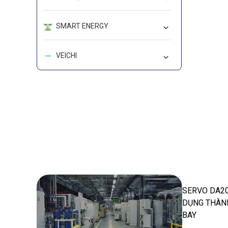
SMART ENERGY
VEICHI
LEADSHINE
WORKIVA-CARBON
Deep In Sight
SERVO DA20
DỤNG THÀN
BAY