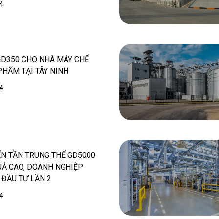
4
GD350 CHO NHÀ MÁY CHẾ
PHẨM TẠI TÂY NINH
4
ẾN TẦN TRUNG THẾ GD5000
UẢ CAO, DOANH NGHIỆP
 ĐẦU TƯ LẦN 2
4