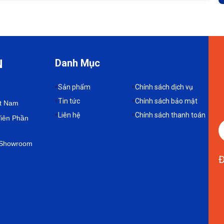
a Tốn Bao Nhiêu? Con Số Thật Từ ETEK
N
Danh Mục
150–800 triệu đồng phần công nghệ, cộng thêm chi phí nông
Sản phẩm
Chính sách dịch vụ
Tin tức
Chính sách bảo mật
ệt Nam
Liên hệ
Chính sách thanh toán
Viên Phần
e Showroom
Đ