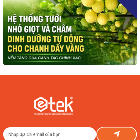
07/08/2026
Hệ Thống Tưới Nhỏ Giọt & Châm Dinh Dưỡng Tự Động Cho
Chanh Dây
Giải pháp tưới nhỏ giọt và châm dinh dưỡng tự động ETEK giúp farm
chanh dây vàng kiểm soát nước, dinh dưỡng đồng đều theo từng lô, tiết
kiệm chi phí và hướng tới ESG.