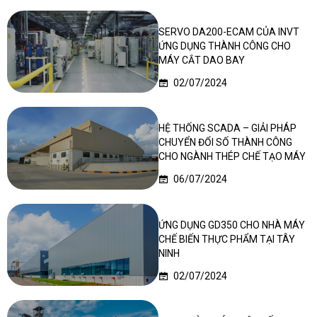
SERVO DA200-ECAM CỦA INVT
ỨNG DỤNG THÀNH CÔNG CHO
MÁY CẮT DAO BAY
02/07/2024
HỆ THỐNG SCADA – GIẢI PHÁP
CHUYỂN ĐỔI SỐ THÀNH CÔNG
CHO NGÀNH THÉP CHẾ TẠO MÁY
06/07/2024
ỨNG DỤNG GD350 CHO NHÀ MÁY
CHẾ BIẾN THỰC PHẨM TẠI TÂY
NINH
02/07/2024