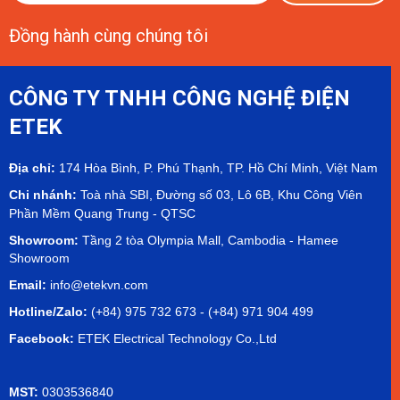
Đồng hành cùng chúng tôi
CÔNG TY TNHH CÔNG NGHỆ ĐIỆN
ETEK
Địa chỉ:
174 Hòa Bình, P. Phú Thạnh, TP. Hồ Chí Minh, Việt Nam
Chi nhánh:
Toà nhà SBI, Đường số 03, Lô 6B, Khu Công Viên
Phần Mềm Quang Trung - QTSC
Showroom:
Tầng 2 tòa Olympia Mall, Cambodia - Hamee
Showroom
Email:
info@etekvn.com
Hotline/Zalo:
(+84) 975 732 673 - (+84) 971 904 499
Facebook:
ETEK Electrical Technology Co.,Ltd
MST:
0303536840