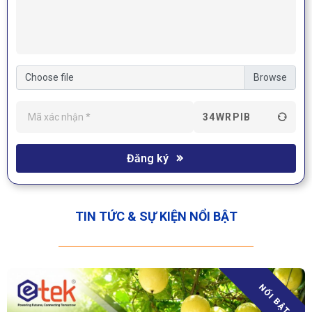
Choose file
34WRPIB
Đăng ký
TIN TỨC & SỰ KIỆN NỔI BẬT
NỔI BẬT