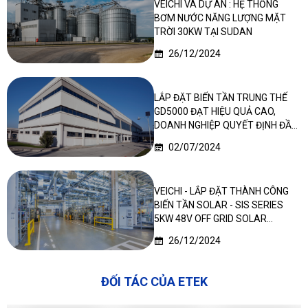
VEICHI VÀ DỰ ÁN : HỆ THỐNG
BƠM NƯỚC NĂNG LƯỢNG MẶT
TRỜI 30KW TẠI SUDAN
26/12/2024
LẮP ĐẶT BIẾN TẦN TRUNG THẾ
GD5000 ĐẠT HIỆU QUẢ CAO,
DOANH NGHIỆP QUYẾT ĐỊNH ĐẦU
TƯ LẦN 2
02/07/2024
VEICHI - LẮP ĐẶT THÀNH CÔNG
BIẾN TẦN SOLAR - SIS SERIES
5KW 48V OFF GRID SOLAR
INVERTER TẠI NIGERIA
26/12/2024
ĐỐI TÁC CỦA ETEK