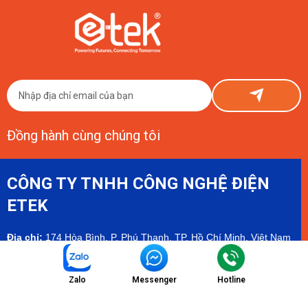
Con Số Thật Từ ETEK
Đầu tư Smart Farm chanh dây vàng 1 hecta tốn khoảng 150–800 triệu
đồng phần công nghệ, cộng thêm chi phí nông nghiệp cơ bản. ETEK chia
sẻ thật, có số liệu cụ thể.
Đồng hành cùng chúng tôi
CÔNG TY TNHH CÔNG NGHỆ ĐIỆN
ETEK
Địa chỉ:
174 Hòa Bình, P. Phú Thạnh, TP. Hồ Chí Minh, Việt Nam
Chi nhánh:
Toà nhà SBI, Đường số 03, Lô 6B, Khu Công Viên
Phần Mềm Quang Trung - QTSC
Zalo
Messenger
Hotline
Showroom:
Tầng 2 tòa Olympia Mall, Cambodia - Hamee
Showroom