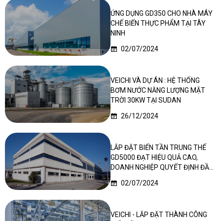
ỨNG DỤNG GD350 CHO NHÀ MÁY
CHẾ BIẾN THỰC PHẨM TẠI TÂY
NINH
02/07/2024
VEICHI VÀ DỰ ÁN : HỆ THỐNG
BƠM NƯỚC NĂNG LƯỢNG MẶT
TRỜI 30KW TẠI SUDAN
26/12/2024
LẮP ĐẶT BIẾN TẦN TRUNG THẾ
GD5000 ĐẠT HIỆU QUẢ CAO,
DOANH NGHIỆP QUYẾT ĐỊNH ĐẦU
TƯ LẦN 2
02/07/2024
VEICHI - LẮP ĐẶT THÀNH CÔNG