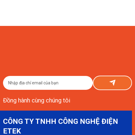
07/08/2026
Đầu Tư Smart Farm Chanh Dây Vàng 1 Hecta Tốn Bao Nhiêu?
Con Số Thật Từ ETEK
Đầu tư Smart Farm chanh dây vàng 1 hecta tốn khoảng 150–800 triệu
đồng phần công nghệ, cộng thêm chi phí nông nghiệp cơ bản. ETEK chia
sẻ thật, có số liệu cụ thể.
Đồng hành cùng chúng tôi
CÔNG TY TNHH CÔNG NGHỆ ĐIỆN
ETEK