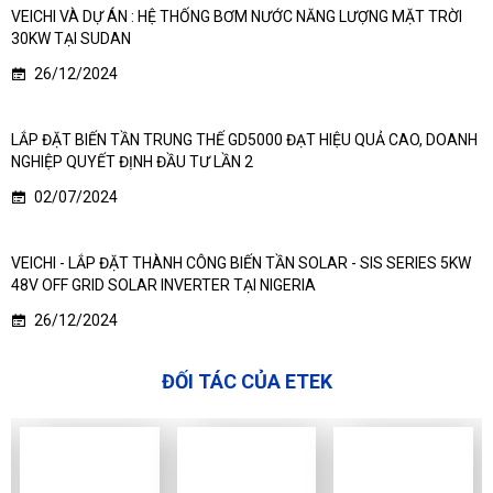
VEICHI VÀ DỰ ÁN : HỆ THỐNG BƠM NƯỚC NĂNG LƯỢNG MẶT TRỜI
30KW TẠI SUDAN
26/12/2024
LẮP ĐẶT BIẾN TẦN TRUNG THẾ GD5000 ĐẠT HIỆU QUẢ CAO, DOANH
NGHIỆP QUYẾT ĐỊNH ĐẦU TƯ LẦN 2
02/07/2024
VEICHI - LẮP ĐẶT THÀNH CÔNG BIẾN TẦN SOLAR - SIS SERIES 5KW
48V OFF GRID SOLAR INVERTER TẠI NIGERIA
26/12/2024
ĐỐI TÁC CỦA ETEK