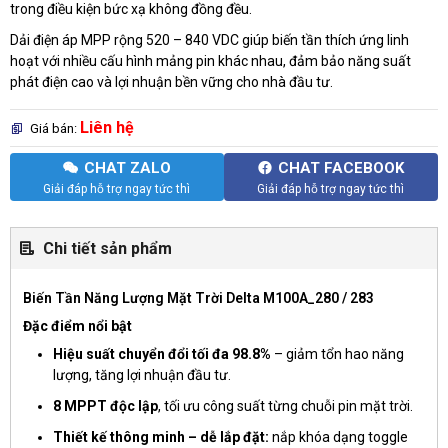
trong điều kiện bức xạ không đồng đều.
Dải điện áp MPP rộng 520 – 840 VDC giúp biến tần thích ứng linh
hoạt với nhiều cấu hình mảng pin khác nhau, đảm bảo năng suất
phát điện cao và lợi nhuận bền vững cho nhà đầu tư.
Liên hệ
Giá bán:
CHAT ZALO
CHAT FACEBOOK
Giải đáp hỗ trợ ngay tức thì
Giải đáp hỗ trợ ngay tức thì
Chi tiết sản phẩm
Biến Tần Năng Lượng Mặt Trời
Delta M100A_280 / 283
Đặc điểm nổi bật
Hiệu suất chuyển đổi tối đa 98.8%
– giảm tổn hao năng
lượng, tăng lợi nhuận đầu tư.
8 MPPT độc lập
, tối ưu công suất từng chuỗi pin mặt trời.
Thiết kế thông minh – dễ lắp đặt:
nắp khóa dạng toggle