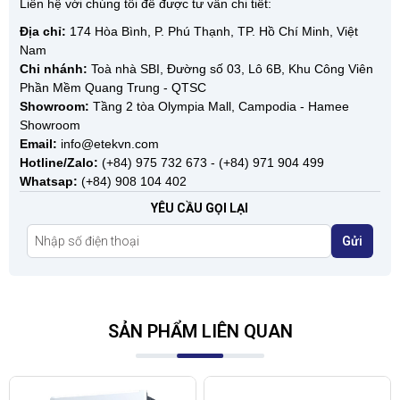
Liên hệ với chúng tôi để được tư vấn chi tiết:
Địa chỉ:
174 Hòa Bình, P. Phú Thạnh, TP. Hồ Chí Minh, Việt
Nam
Chi nhánh:
Toà nhà SBI, Đường số 03, Lô 6B, Khu Công Viên
Phần Mềm Quang Trung - QTSC
Showroom:
Tầng 2 tòa Olympia Mall, Campodia - Hamee
Showroom
Email:
info@etekvn.com
Hotline/Zalo:
(+84) 975 732 673 - (+84) 971 904 499
Whatsap:
(+84) 908 104 402
YÊU CẦU GỌI LẠI
Gửi
SẢN PHẨM LIÊN QUAN