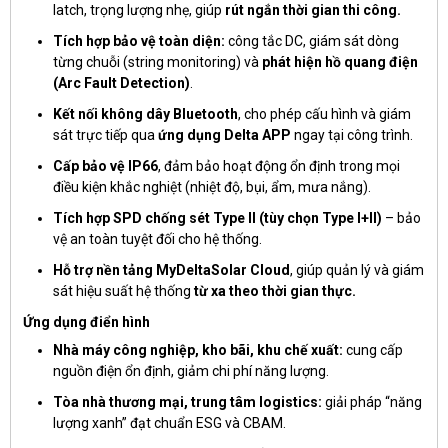
latch, trọng lượng nhẹ, giúp
rút ngắn thời gian thi công.
Tích hợp bảo vệ toàn diện:
công tắc DC, giám sát dòng
từng chuỗi (string monitoring) và
phát hiện hồ quang điện
(Arc Fault Detection)
.
Kết nối không dây Bluetooth
, cho phép cấu hình và giám
sát trực tiếp qua
ứng dụng Delta APP
ngay tại công trình.
Cấp bảo vệ IP66
, đảm bảo hoạt động ổn định trong mọi
điều kiện khắc nghiệt (nhiệt độ, bụi, ẩm, mưa nắng).
Tích hợp SPD chống sét Type II (tùy chọn Type I+II)
– bảo
vệ an toàn tuyệt đối cho hệ thống.
Hỗ trợ nền tảng MyDeltaSolar Cloud
, giúp quản lý và giám
sát hiệu suất hệ thống
từ xa theo thời gian thực.
Ứng dụng điển hình
Nhà máy công nghiệp, kho bãi, khu chế xuất:
cung cấp
nguồn điện ổn định, giảm chi phí năng lượng.
Tòa nhà thương mại, trung tâm logistics:
giải pháp “năng
lượng xanh” đạt chuẩn ESG và CBAM.