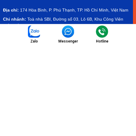
Địa chỉ:
174 Hòa Bình, P. Phú Thạnh, TP. Hồ Chí Minh, Việt Nam
Chi nhánh:
Toà nhà SBI, Đường số 03, Lô 6B, Khu Công Viên
Phần Mềm Quang Trung - QTSC
Showroom:
Tầng 2 tòa Olympia Mall, Cambodia - Hamee
Showroom
Zalo
Messenger
Hotline
Email:
info@etekvn.com
Hotline/Zalo:
(+84) 975 732 673 - (+84) 971 904 499
Facebook:
ETEK Electrical Technology Co.,Ltd
MST:
0303536840
Danh Mục
Sản phẩm
Chính sách dịch vụ
Tin tức
Chính sách bảo mật
Liên hệ
Chính sách thanh toán