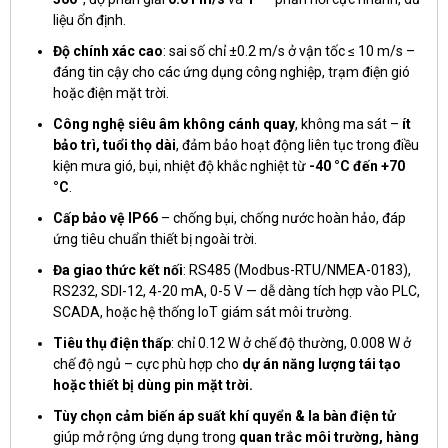
liệu ổn định.
Độ chính xác cao
: sai số chỉ ±0.2 m/s ở vận tốc ≤ 10 m/s –
đáng tin cậy cho các ứng dụng công nghiệp, trạm điện gió
hoặc điện mặt trời.
Công nghệ siêu âm không cánh quay
, không ma sát –
ít
bảo trì, tuổi thọ dài
, đảm bảo hoạt động liên tục trong điều
kiện mưa gió, bụi, nhiệt độ khắc nghiệt từ
-40 °C đến +70
°C
.
Cấp bảo vệ IP66
– chống bụi, chống nước hoàn hảo, đáp
ứng tiêu chuẩn thiết bị ngoài trời.
Đa giao thức kết nối
: RS485 (Modbus-RTU/NMEA-0183),
RS232, SDI-12, 4-20 mA, 0-5 V — dễ dàng tích hợp vào PLC,
SCADA, hoặc hệ thống IoT giám sát môi trường.
Tiêu thụ điện thấp
: chỉ 0.12 W ở chế độ thường, 0.008 W ở
chế độ ngủ – cực phù hợp cho
dự án năng lượng tái tạo
hoặc thiết bị dùng pin mặt trời.
Tùy chọn cảm biến áp suất khí quyển & la bàn điện tử
giúp mở rộng ứng dụng trong
quan trắc môi trường, hàng