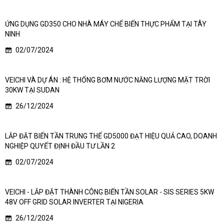
ỨNG DỤNG GD350 CHO NHÀ MÁY CHẾ BIẾN THỰC PHẨM TẠI TÂY
NINH
02/07/2024
VEICHI VÀ DỰ ÁN : HỆ THỐNG BƠM NƯỚC NĂNG LƯỢNG MẶT TRỜI
30KW TẠI SUDAN
26/12/2024
LẮP ĐẶT BIẾN TẦN TRUNG THẾ GD5000 ĐẠT HIỆU QUẢ CAO, DOANH
NGHIỆP QUYẾT ĐỊNH ĐẦU TƯ LẦN 2
02/07/2024
VEICHI - LẮP ĐẶT THÀNH CÔNG BIẾN TẦN SOLAR - SIS SERIES 5KW
48V OFF GRID SOLAR INVERTER TẠI NIGERIA
26/12/2024