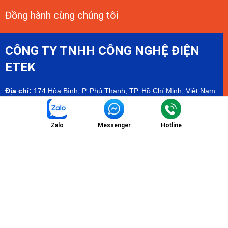
Đồng hành cùng chúng tôi
CÔNG TY TNHH CÔNG NGHỆ ĐIỆN
ETEK
Địa chỉ:
174 Hòa Bình, P. Phú Thạnh, TP. Hồ Chí Minh, Việt Nam
Chi nhánh:
Toà nhà SBI, Đường số 03, Lô 6B, Khu Công Viên
Phần Mềm Quang Trung - QTSC
Zalo
Messenger
Hotline
Showroom:
Tầng 2 tòa Olympia Mall, Cambodia - Hamee
Showroom
Email:
info@etekvn.com
Hotline/Zalo:
(+84) 975 732 673 - (+84) 971 904 499
Facebook:
ETEK Electrical Technology Co.,Ltd
MST:
0303536840