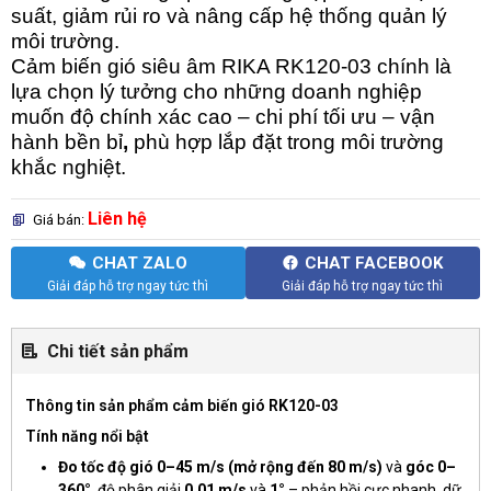
suất, giảm rủi ro và nâng cấp hệ thống quản lý
môi trường.
Cảm biến gió siêu âm RIKA RK120-03
chính là
lựa chọn lý tưởng cho những doanh nghiệp
muốn
độ chính xác cao – chi phí tối ưu – vận
hành bền bỉ
,
phù hợp lắp đặt trong môi trường
khắc nghiệt.
Liên hệ
Giá bán:
CHAT ZALO
CHAT FACEBOOK
Giải đáp hỗ trợ ngay tức thì
Giải đáp hỗ trợ ngay tức thì
Chi tiết sản phẩm
Thông tin sản phẩm cảm biến gió RK120-03
Tính năng nổi bật
Đo tốc độ gió 0–45 m/s (mở rộng đến 80 m/s)
và
góc 0–
360°
, độ phân giải
0.01 m/s
và
1°
– phản hồi cực nhanh, dữ