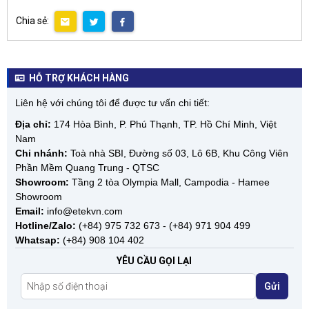
Chia sẻ:
HỖ TRỢ KHÁCH HÀNG
Liên hệ với chúng tôi để được tư vấn chi tiết:
Địa chỉ:
174 Hòa Bình, P. Phú Thạnh, TP. Hồ Chí Minh, Việt
Nam
Chi nhánh:
Toà nhà SBI, Đường số 03, Lô 6B, Khu Công Viên
Phần Mềm Quang Trung - QTSC
Showroom:
Tầng 2 tòa Olympia Mall, Campodia - Hamee
Showroom
Email:
info@etekvn.com
Hotline/Zalo:
(+84) 975 732 673 - (+84) 971 904 499
Whatsap:
(+84) 908 104 402
YÊU CẦU GỌI LẠI
Gửi