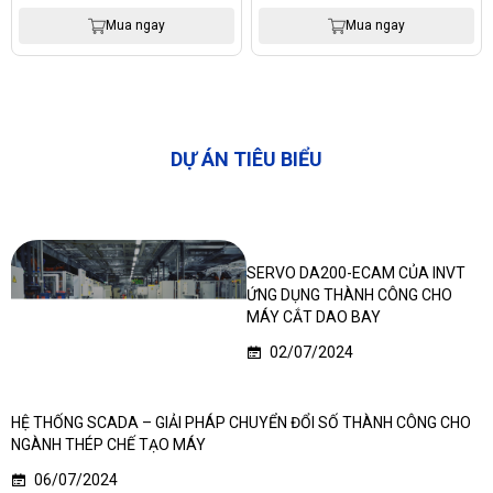
Mua ngay
Mua ngay
DỰ ÁN TIÊU BIỂU
SERVO DA200-ECAM CỦA INVT
ỨNG DỤNG THÀNH CÔNG CHO
MÁY CẮT DAO BAY
02/07/2024
HỆ THỐNG SCADA – GIẢI PHÁP CHUYỂN ĐỔI SỐ THÀNH CÔNG CHO
NGÀNH THÉP CHẾ TẠO MÁY
06/07/2024