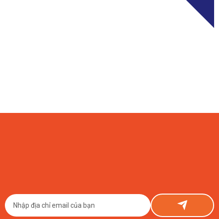
08/08/2026
Đầu Tư Smart Farm Chanh Dây Vàng 1 Hecta Tốn Bao Nhiêu?
Con Số Thật Từ ETEK
Đầu tư Smart Farm chanh dây vàng 1 hecta tốn khoảng 150–800 triệu
đồng phần công nghệ, cộng thêm chi phí nông nghiệp cơ bản. ETEK chia
sẻ thật, có số liệu cụ thể.