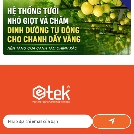
06/08/2026
Hệ Thống Tưới Nhỏ Giọt & Châm Dinh Dưỡng Tự Động Cho
Chanh Dây
Giải pháp tưới nhỏ giọt và châm dinh dưỡng tự động ETEK giúp farm
chanh dây vàng kiểm soát nước, dinh dưỡng đồng đều theo từng lô, tiết
kiệm chi phí và hướng tới ESG.