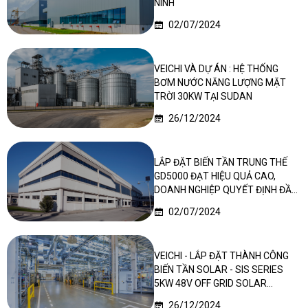
NINH
02/07/2024
VEICHI VÀ DỰ ÁN : HỆ THỐNG
BƠM NƯỚC NĂNG LƯỢNG MẶT
TRỜI 30KW TẠI SUDAN
26/12/2024
LẮP ĐẶT BIẾN TẦN TRUNG THẾ
GD5000 ĐẠT HIỆU QUẢ CAO,
DOANH NGHIỆP QUYẾT ĐỊNH ĐẦU
TƯ LẦN 2
02/07/2024
VEICHI - LẮP ĐẶT THÀNH CÔNG
BIẾN TẦN SOLAR - SIS SERIES
5KW 48V OFF GRID SOLAR
INVERTER TẠI NIGERIA
26/12/2024