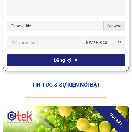
Choose file
NW2HB4X
Đăng ký
TIN TỨC & SỰ KIỆN NỔI BẬT
NỔI BẬT