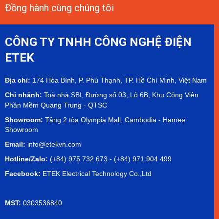
Đồng hành cùng chúng tôi
CÔNG TY TNHH CÔNG NGHỆ ĐIỆN
ETEK
Địa chỉ:
174 Hòa Bình, P. Phú Thạnh, TP. Hồ Chí Minh, Việt Nam
Chi nhánh:
Toà nhà SBI, Đường số 03, Lô 6B, Khu Công Viên
Phần Mềm Quang Trung - QTSC
Showroom:
Tầng 2 tòa Olympia Mall, Cambodia - Hamee
Showroom
Email:
info@etekvn.com
Hotline/Zalo:
(+84) 975 732 673 - (+84) 971 904 499
Facebook:
ETEK Electrical Technology Co.,Ltd
MST:
0303536840