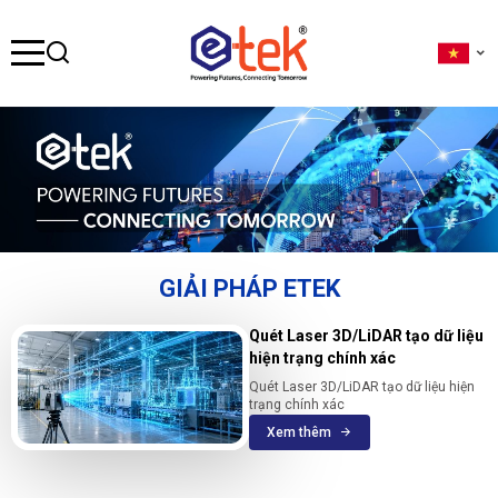
se menu
ubmenu
ubmenu
GIẢI PHÁP ETEK
ubmenu
Quét Laser 3D/LiDAR tạo dữ liệu
hiện trạng chính xác
Quét Laser 3D/LiDAR tạo dữ liệu hiện
trạng chính xác
Xem thêm