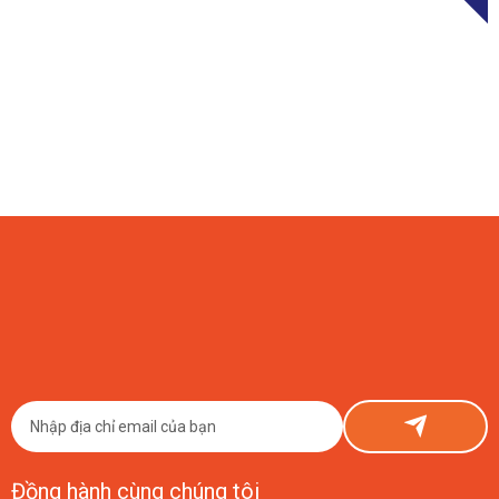
09/08/2026
Đầu Tư Smart Farm Chanh Dây Vàng 1 Hecta Tốn Bao Nhiêu?
Con Số Thật Từ ETEK
Đầu tư Smart Farm chanh dây vàng 1 hecta tốn khoảng 150–800 triệu
đồng phần công nghệ, cộng thêm chi phí nông nghiệp cơ bản. ETEK chia
sẻ thật, có số liệu cụ thể.
Đồng hành cùng chúng tôi