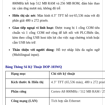
800MHz kết hợp 512 MB RAM và 256 MB ROM, đảm bảo thao
tác cảm ứng mượt mà, không độ trễ.
Hiển thị sắc nét:
Màn hình 4.3" TFT hỗ trợ 65,536 màu với độ
phân giải 480 x 272 pixels.
Giao tiếp ngoại vi linh hoạt:
Được trang bị 1 cổng COM tiêu
chuẩn và 1 cổng COM mở rộng để kết nối với PLC/Biến tần,
kèm theo cổng USB host tiện lợi cho việc nạp chương trình hoặc
cắm USB lưu trữ.
Thân thiện với người dùng:
Hỗ trợ nhập liệu đa ngôn ngữ
(Multilingual input).
Bảng Thông Số Kỹ Thuật DOP-103WQ
Hạng mục
Chi tiết kỹ thuật
Kích thước & Hiển thị
4.3" TFT (65,536 màu), 480 x 272 pixe
Phần cứng
Cortex-A8 800MHz / 512 MB RAM / 
Cổng mạng (LAN)
Tích hợp sẵn Ethernet