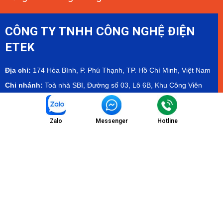
CÔNG TY TNHH CÔNG NGHỆ ĐIỆN
ETEK
Địa chỉ:
174 Hòa Bình, P. Phú Thạnh, TP. Hồ Chí Minh, Việt Nam
Chi nhánh:
Toà nhà SBI, Đường số 03, Lô 6B, Khu Công Viên
Phần Mềm Quang Trung - QTSC
Showroom:
Tầng 2 tòa Olympia Mall, Cambodia - Hamee
Showroom
Zalo
Messenger
Hotline
Email:
info@etekvn.com
Hotline/Zalo:
(+84) 975 732 673 - (+84) 971 904 499
Facebook:
ETEK Electrical Technology Co.,Ltd
MST:
0303536840
Danh Mục