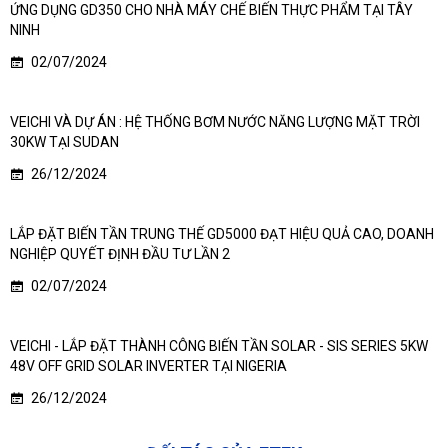
ỨNG DỤNG GD350 CHO NHÀ MÁY CHẾ BIẾN THỰC PHẨM TẠI TÂY
NINH
02/07/2024
VEICHI VÀ DỰ ÁN : HỆ THỐNG BƠM NƯỚC NĂNG LƯỢNG MẶT TRỜI
30KW TẠI SUDAN
26/12/2024
LẮP ĐẶT BIẾN TẦN TRUNG THẾ GD5000 ĐẠT HIỆU QUẢ CAO, DOANH
NGHIỆP QUYẾT ĐỊNH ĐẦU TƯ LẦN 2
02/07/2024
VEICHI - LẮP ĐẶT THÀNH CÔNG BIẾN TẦN SOLAR - SIS SERIES 5KW
48V OFF GRID SOLAR INVERTER TẠI NIGERIA
26/12/2024