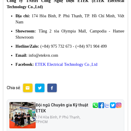
Công ty TNHH Công Nghệ Điện ETEK (ETEK Electrical
Technology Co.,Ltd)
Địa chỉ:
174 Hòa Bình, P. Phú Thạnh, TP. Hồ Chí Minh, Việt
Nam
Showroom:
Tầng 2 tòa Olympia Mall, Campodia - Hamee
Showroom
Hotline/Zalo:
(+84) 975 732 673 - (+84) 971 904 499
Email:
info@etekvn.com
Facebook:
ETEK Electrical Technology Co.,Ltd
Chia sẻ:
Đội ngũ Chuyên gia Kỹ thuật
ETEK
174 Hòa Bình, P. Phú Thạnh,
TP.HCM