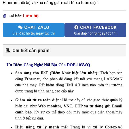
Ethernet nội bộ và khả năng giám sát từ xa toàn diện.
Liên hệ
Giá bán:
CHAT ZALO
CHAT FACEBOOK
Giải đáp hỗ trợ ngay tức thì
Giải đáp hỗ trợ ngay tức thì
Chi tiết sản phẩm
Ưu Điểm Công Nghệ Nổi Bật Của DOP-103WQ
Sẵn sàng cho IIoT (Điểm khác biệt lớn nhất):
Tích hợp sẵn
cổng
Ethernet
, cho phép dễ dàng kết nối với mạng LAN/WAN
của nhà máy. Rất hiếm dòng HMI 4.3 inch nào trên thị trường
được trang bị tính năng cao cấp này.
Giám sát từ xa toàn diện:
Hỗ trợ đầy đủ các giao thức quản lý
hiện đại như
Web monitor, VNC, FTP và tự động gửi Email
cảnh báo
. Kỹ sư có thể theo dõi máy móc qua điện thoại/máy
tính ở bất cứ đâu.
Hiệu năng xử lý mạnh mẽ:
Trang bị vi xử lý Cortex-A8