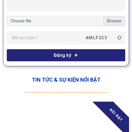
Choose file
AMLF2C3
Đăng ký
TIN TỨC & SỰ KIỆN NỔI BẬT
NỔI BẬT