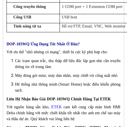
Cổng truyền thông
1 COM port + 1 Extension COM port
Cổng USB
USB host
Tính năng từ xa
Hỗ trợ FTP, Email, VNC, Web monitor
DOP-103WQ Ứng Dụng Tốt Nhất Ở Đâu?
Với ưu thế "nhỏ nhưng có mạng", thiết bị cực kỳ phù hợp cho:
Các trạm quan trắc, thu thập dữ liệu độc lập gọn nhẹ cần truyền
thông tin về trung tâm.
Máy đóng gói mini, máy dán nhãn, máy chiết rót công suất nhỏ.
Hệ thống nhà thông minh (Smart Home) hoặc điều khiển phòng
sạch.
Liên Hệ Nhận Báo Giá DOP-103WQ Chính Hãng Tại ETEK
Với nguồn hàng sẵn kho,
ETEK
cam kết cung cấp màn hình HMI
Delta chính hãng với mức chiết khấu tốt nhất cho anh em chế tạo máy
và thầu dự án. Quý khách vui lòng liên hệ: