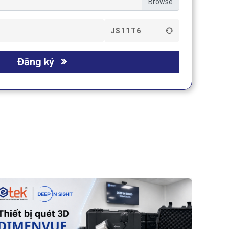
JS11T6
Đăng ký