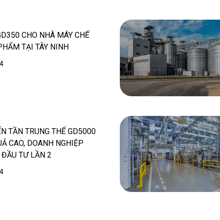
GD350 CHO NHÀ MÁY CHẾ
PHẨM TẠI TÂY NINH
4
ẾN TẦN TRUNG THẾ GD5000
UẢ CAO, DOANH NGHIỆP
 ĐẦU TƯ LẦN 2
4