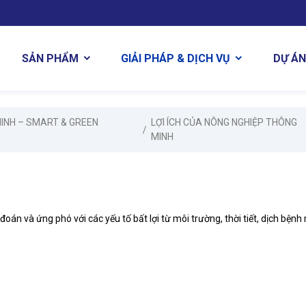
DỰ ÁN
SẢN PHẨM
GIẢI PHÁP & DỊCH VỤ
INH – SMART & GREEN
LỢI ÍCH CỦA NÔNG NGHIỆP THÔNG
MINH
án và ứng phó với các yếu tố bất lợi từ môi trường, thời tiết, dịch bệnh