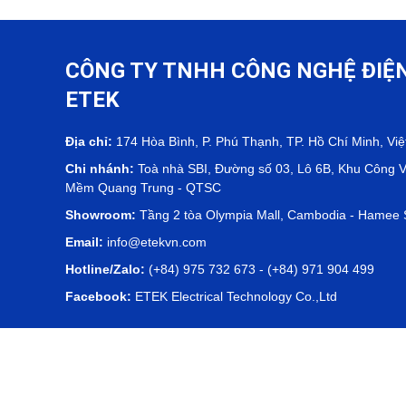
Hệ Thống Tưới Nhỏ Giọt & Châm Dinh Dưỡn
CÔNG TY TNHH CÔNG NGHỆ ĐIỆ
Giải pháp tưới nhỏ giọt và châm dinh dưỡng tự động ET
ETEK
đều theo từng lô, tiết kiệm chi phí và hướng tới ESG.
Địa chỉ:
174 Hòa Bình, P. Phú Thạnh, TP. Hồ Chí Minh, Vi
Chi nhánh:
Toà nhà SBI, Đường số 03, Lô 6B, Khu Công 
Mềm Quang Trung - QTSC
Showroom:
Tầng 2 tòa Olympia Mall, Cambodia - Hame
Email:
info@etekvn.com
Hotline/Zalo:
(+84) 975 732 673 - (+84) 971 904 499
Facebook:
ETEK Electrical Technology Co.,Ltd
MST:
0303536840