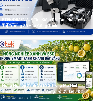
ETEK/DIMENVUE Tìm Kiếm Đối Tác Phát Triển
Thị Trường Số Hóa Công Trình
Nông Nghiệp Xanh Và ESG Trong Mô Hình
Smart Farm Chanh Dây Vàng: Từ Dữ Liệu Đến
Giá Trị Bền Vững