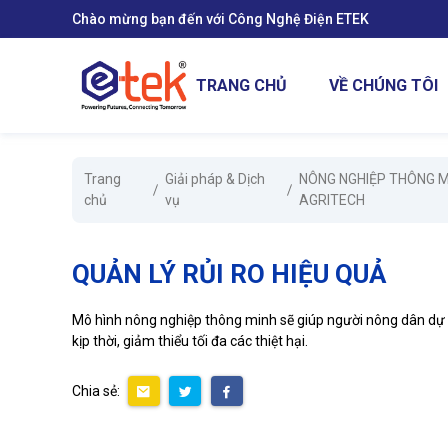
Chào mừng bạn đến với Công Nghệ Điện ETEK
se menu
TRANG CHỦ
VỀ CHÚNG TÔI
ubmenu
Trang
Giải pháp & Dịch
NÔNG NGHIỆP THÔNG M
ubmenu
chủ
vụ
AGRITECH
QUẢN LÝ RỦI RO HIỆU QUẢ
ubmenu
Mô hình nông nghiệp thông minh sẽ giúp người nông dân dự đo
kịp thời, giảm thiểu tối đa các thiệt hại.
Chia sẻ: