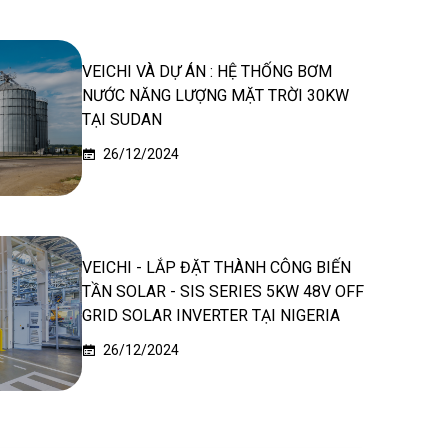
VEICHI VÀ DỰ ÁN : HỆ THỐNG BƠM
NƯỚC NĂNG LƯỢNG MẶT TRỜI 30KW
TẠI SUDAN
26/12/2024
VEICHI - LẮP ĐẶT THÀNH CÔNG BIẾN
TẦN SOLAR - SIS SERIES 5KW 48V OFF
GRID SOLAR INVERTER TẠI NIGERIA
26/12/2024