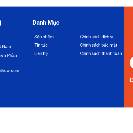
g Tự Động Cho Chanh Dây
N
Danh Mục
EK giúp farm chanh dây vàng kiểm soát nước, dinh dưỡng đồng
Sản phẩm
Chính sách dịch vụ
Tin tức
Chính sách bảo mật
ệt Nam
Liên hệ
Chính sách thanh toán
Viên Phần
e Showroom
Đ