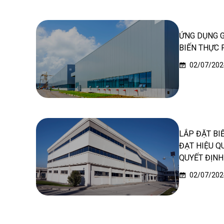
ỨNG DỤNG 
BIẾN THỰC 
02/07/202
LẮP ĐẶT BI
ĐẠT HIỆU Q
QUYẾT ĐỊNH
02/07/202