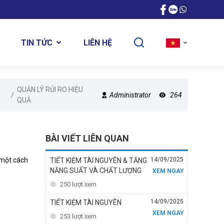
LIÊN HỆ
TIN TỨC
QUẢN LÝ RỦI RO HIỆU
Administrator
264
QUẢ
BÀI VIẾT LIÊN QUAN
 một cách
14/09/2025
TIẾT KIỆM TÀI NGUYÊN & TĂNG
NĂNG SUẤT VÀ CHẤT LƯỢNG
XEM NGAY
250 lượt xem
14/09/2025
TIẾT KIỆM TÀI NGUYÊN
XEM NGAY
253 lượt xem