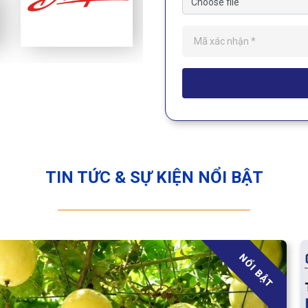
Choose file
TIN TỨC & SỰ KIỆN NỔI BẬT
NỔI BẬT