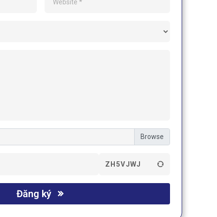
ZH5VJWJ
Đăng ký