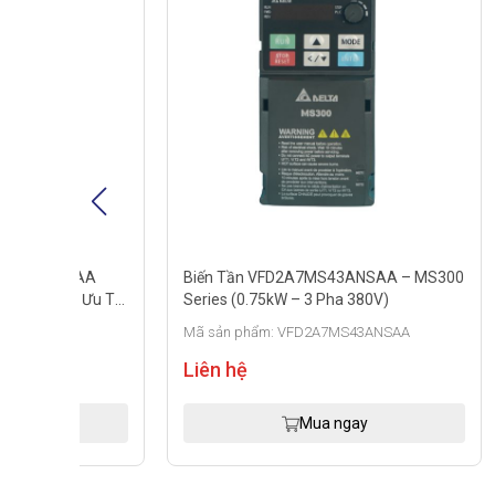
AA
Biến Tần VFD2A7MS43ANSAA – MS300
Biến Tầ
 Ưu Từ
Series (0.75kW – 3 Pha 380V)
2000 (2.
Mã sản phẩm: VFD2A7MS43ANSAA
Mã sản p
Liên hệ
Liên h
Mua ngay