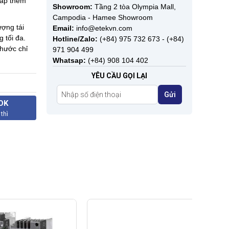
 lắp thêm
Showroom:
Tầng 2 tòa Olympia Mall,
Campodia - Hamee Showroom
ợng tái
Email:
info@etekvn.com
 tối đa.
Hotline/Zalo:
(+84) 975 732 673 - (+84)
thước chỉ
971 904 499
Whatsap:
(+84) 908 104 402
YÊU CẦU GỌI LẠI
Gửi
OK
 thì
VFD-E