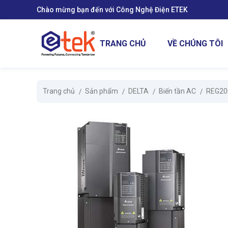
Chào mừng bạn đến với Công Nghệ Điện ETEK
se menu
TRANG CHỦ
VỀ CHÚNG TÔI
ubmenu
Trang chủ
Sản phẩm
DELTA
Biến tần AC
REG20
ubmenu
ubmenu