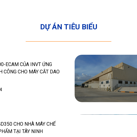
DỰ ÁN TIÊU BIỂU
0-ECAM CỦA INVT ỨNG
H CÔNG CHO MÁY CẮT DAO
4
GD350 CHO NHÀ MÁY CHẾ
PHẨM TẠI TÂY NINH