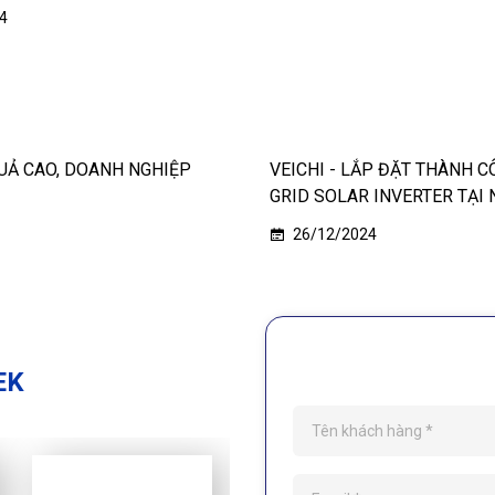
4
QUẢ CAO, DOANH NGHIỆP
VEICHI - LẮP ĐẶT THÀNH CÔNG BIẾN TẦN SOLAR - SIS SERIES 5KW 48V OFF
GRID SOLAR INVERTER TẠI 
26/12/2024
EK