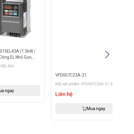
Mã sả
Liên
.5kW /
 Gọn,
VFD007C23A-21
Mã sản phẩm: VFD007C23A-21-230V-0,75-1
Liên hệ
Mua ngay