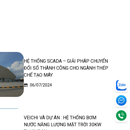
HỆ THỐNG SCADA – GIẢI PHÁP CHUYỂN
ĐỔI SỐ THÀNH CÔNG CHO NGÀNH THÉP
CHẾ TẠO MÁY
06/07/2024
VEICHI VÀ DỰ ÁN : HỆ THỐNG BƠM
NƯỚC NĂNG LƯỢNG MẶT TRỜI 30KW