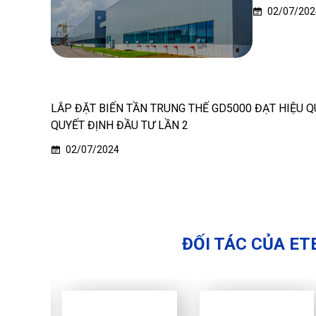
02/07/202
LẮP ĐẶT BIẾN TẦN TRUNG THẾ GD5000 ĐẠT HIỆU 
QUYẾT ĐỊNH ĐẦU TƯ LẦN 2
02/07/2024
ĐỐI TÁC CỦA ET