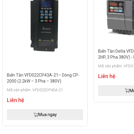
Biến Tần Delta VFD015EL43A (1
2HP, 3 Pha 380V) - Dòng EL Nhỏ
Tích Hợp EMI
Mã sản phẩm: VFD015EL43A
n VFD022CP43A-21– Dòng CP-
Liên hệ
2kW – 3 Pha – 380V)
hẩm: VFD022CP43A-21
Mua ngay
ệ
Mua ngay