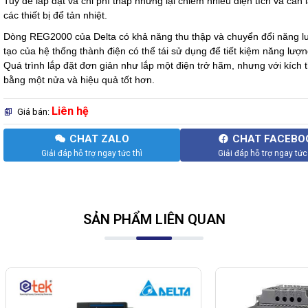
Tuy dễ lắp đặt và chi phí thấp nhưng lại chiếm nhiều diện tích và cần
các thiết bị để tản nhiệt.
Dòng REG2000 của Delta có khả năng thu thập và chuyển đổi năng lư
tạo của hệ thống thành điện có thể tái sử dụng để tiết kiệm năng lượng
Quá trình lắp đặt đơn giản như lắp một điện trở hãm, nhưng với kích 
bằng một nửa và hiệu quả tốt hơn.
Liên hệ
Giá bán:
CHAT ZALO
CHAT FACEBO
Giải đáp hỗ trợ ngay tức thì
Giải đáp hỗ trợ ngay tức
SẢN PHẨM LIÊN QUAN