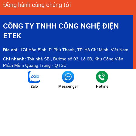
Đồng hành cùng chúng tôi
CÔNG TY TNHH CÔNG NGHỆ ĐIỆN
ETEK
Địa chỉ:
174 Hòa Bình, P. Phú Thạnh, TP. Hồ Chí Minh, Việt Nam
Chi nhánh:
Toà nhà SBI, Đường số 03, Lô 6B, Khu Công Viên
Phần Mềm Quang Trung - QTSC
Showroom:
Tầng 2 tòa Olympia Mall, Cambodia - Hamee
Showroom
Zalo
Messenger
Hotline
Email:
info@etekvn.com
Hotline/Zalo:
(+84) 975 732 673 - (+84) 971 904 499
Facebook:
ETEK Electrical Technology Co.,Ltd
MST:
0303536840