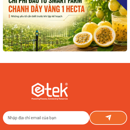
09/08/2026
Đầu Tư Smart Farm Chanh Dây Vàng 1 Hecta Tốn Bao Nhiêu?
Con Số Thật Từ ETEK
Đầu tư Smart Farm chanh dây vàng 1 hecta tốn khoảng 150–800 triệu
đồng phần công nghệ, cộng thêm chi phí nông nghiệp cơ bản. ETEK chia
sẻ thật, có số liệu cụ thể.