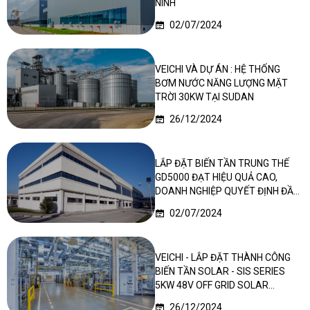
NINH
02/07/2024
VEICHI VÀ DỰ ÁN : HỆ THỐNG
BƠM NƯỚC NĂNG LƯỢNG MẶT
TRỜI 30KW TẠI SUDAN
26/12/2024
LẮP ĐẶT BIẾN TẦN TRUNG THẾ
GD5000 ĐẠT HIỆU QUẢ CAO,
DOANH NGHIỆP QUYẾT ĐỊNH ĐẦU
TƯ LẦN 2
02/07/2024
VEICHI - LẮP ĐẶT THÀNH CÔNG
BIẾN TẦN SOLAR - SIS SERIES
5KW 48V OFF GRID SOLAR
INVERTER TẠI NIGERIA
26/12/2024