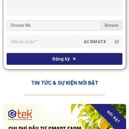
Choose file
ACNMATX
Đăng ký
TIN TỨC & SỰ KIỆN NỔI BẬT
NỔI BẬT