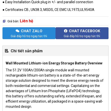
● Easy Installation Quick plug in +/- and parallel connection
● Certificates CB , UN38.3, MSDS, CE EMC UL1973,UL9540A
Liên hệ
Giá bán:
CHAT ZALO
CHAT FACEBOOK
Giải đáp hỗ trợ ngay tức thì
Giải đáp hỗ trợ ngay tức thì
Chi tiết sản phẩm
Wall Mounted Lithium-ion Energy Storage Battery Overview
The 51.2V 100Ah/200Ah single module wall mounted
rechargeable lithium-ion battery is a state-of-the-art energy
storage solution designed to meet the diverse energy needs of
both residential and commercial settings. Capitalizing on the
advantages of Lithium Iron Phosphate (LiFePO4) technology,
this battery offers outstanding safety, extended lifespan, and
efficient energy utilization, all packaged in a space-saving wall-
mounted design.