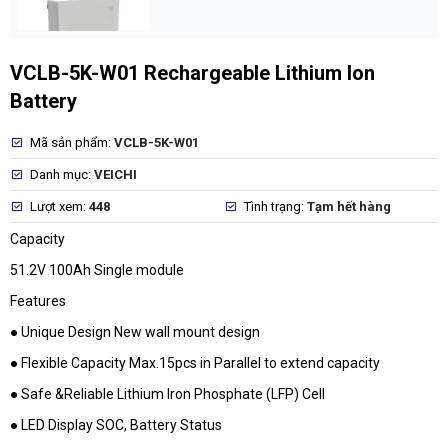
VCLB-5K-W01 Rechargeable Lithium Ion
Battery
Mã sản phẩm:
VCLB-5K-W01
Danh mục:
VEICHI
Lượt xem:
448
Tình trạng:
Tạm hết hàng
Capacity
51.2V 100Ah Single module
Features
● Unique Design New wall mount design
● Flexible Capacity Max.15pcs in Parallel to extend capacity
● Safe &Reliable Lithium Iron Phosphate (LFP) Cell
● LED Display SOC, Battery Status