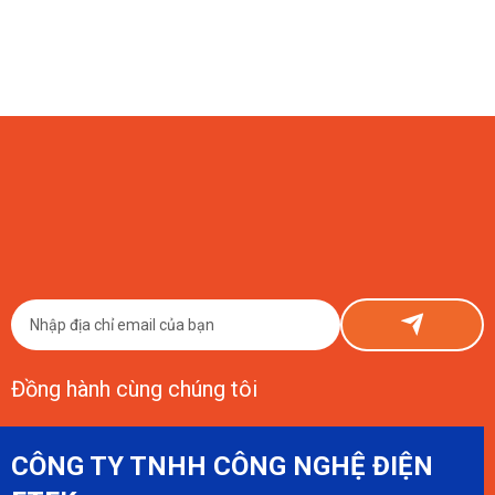
08/08/2026
Đầu Tư Smart Farm Chanh Dây Vàng 1 Hecta Tốn Bao Nhiêu?
Con Số Thật Từ ETEK
Đầu tư Smart Farm chanh dây vàng 1 hecta tốn khoảng 150–800 triệu
đồng phần công nghệ, cộng thêm chi phí nông nghiệp cơ bản. ETEK chia
sẻ thật, có số liệu cụ thể.
Đồng hành cùng chúng tôi
CÔNG TY TNHH CÔNG NGHỆ ĐIỆN