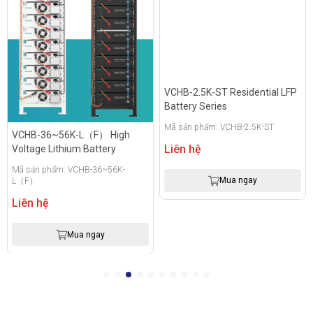
VCHB-2.5K-ST Residential LFP
Battery Series
Mã sản phẩm: VCHB-2.5K-ST
VCHB-36~56K-L（F） High
Liên hệ
Voltage Lithium Battery
Mã sản phẩm: VCHB-36~56K-
Mua ngay
L（F）
Liên hệ
Mua ngay