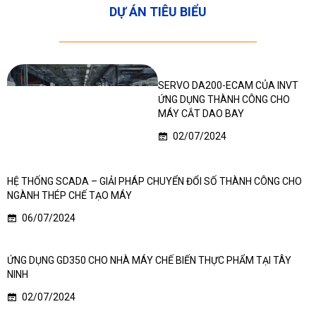
DỰ ÁN TIÊU BIỂU
SERVO DA200-ECAM CỦA INVT
ỨNG DỤNG THÀNH CÔNG CHO
MÁY CẮT DAO BAY
02/07/2024
HỆ THỐNG SCADA – GIẢI PHÁP CHUYỂN ĐỔI SỐ THÀNH CÔNG CHO
NGÀNH THÉP CHẾ TẠO MÁY
06/07/2024
ỨNG DỤNG GD350 CHO NHÀ MÁY CHẾ BIẾN THỰC PHẨM TẠI TÂY
NINH
02/07/2024