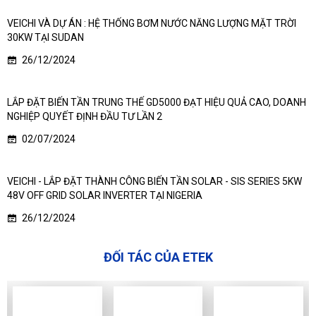
VEICHI VÀ DỰ ÁN : HỆ THỐNG BƠM NƯỚC NĂNG LƯỢNG MẶT TRỜI
30KW TẠI SUDAN
26/12/2024
LẮP ĐẶT BIẾN TẦN TRUNG THẾ GD5000 ĐẠT HIỆU QUẢ CAO, DOANH
NGHIỆP QUYẾT ĐỊNH ĐẦU TƯ LẦN 2
02/07/2024
VEICHI - LẮP ĐẶT THÀNH CÔNG BIẾN TẦN SOLAR - SIS SERIES 5KW
48V OFF GRID SOLAR INVERTER TẠI NIGERIA
26/12/2024
ĐỐI TÁC CỦA ETEK