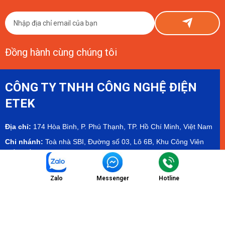
Đồng hành cùng chúng tôi
CÔNG TY TNHH CÔNG NGHỆ ĐIỆN
ETEK
Địa chỉ:
174 Hòa Bình, P. Phú Thạnh, TP. Hồ Chí Minh, Việt Nam
Chi nhánh:
Toà nhà SBI, Đường số 03, Lô 6B, Khu Công Viên
Phần Mềm Quang Trung - QTSC
Showroom:
Tầng 2 tòa Olympia Mall, Cambodia - Hamee
Showroom
Zalo
Messenger
Hotline
Email:
info@etekvn.com
Hotline/Zalo:
(+84) 975 732 673 - (+84) 971 904 499
Facebook:
ETEK Electrical Technology Co.,Ltd