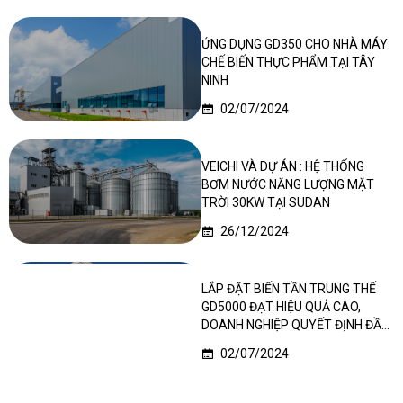
ỨNG DỤNG GD350 CHO NHÀ MÁY
CHẾ BIẾN THỰC PHẨM TẠI TÂY
NINH
02/07/2024
VEICHI VÀ DỰ ÁN : HỆ THỐNG
BƠM NƯỚC NĂNG LƯỢNG MẶT
TRỜI 30KW TẠI SUDAN
26/12/2024
LẮP ĐẶT BIẾN TẦN TRUNG THẾ
GD5000 ĐẠT HIỆU QUẢ CAO,
DOANH NGHIỆP QUYẾT ĐỊNH ĐẦU
TƯ LẦN 2
02/07/2024