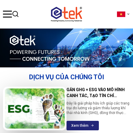
se menu
ubmenu
ubmenu
DỊCH VỤ CỦA CHÚNG TÔI
ubmenu
GẮN GHG + ESG VÀO MÔ HÌNH
CANH TÁC, TẠO TÍN CHỈ
CARBON NÔNG NGHIỆP
Đây là giải pháp hữu ích giúp các trang
trại đo lường và giảm thiểu lượng khí
thải nhà kính (GHG), đồng thời thực
hiện theo các tiêu chuẩn ESG (Môi
trường - Xã hội - Quản trị). Việc này
Xem thêm
không chỉ giúp bảo vệ môi trường mà
còn tạo ra tín chỉ carbon nông nghiệp,