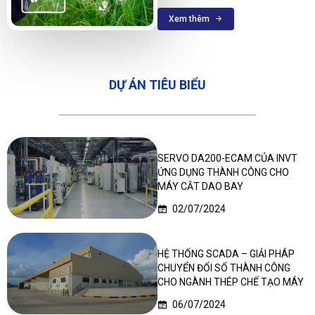
nhiệt độ, ánh sáng, dinh dưỡng đất. Dữ
liệu được phân tích theo thời gian thực,
Xem thêm
từ đó tự động kích hoạt hệ thống tưới,
chiếu sáng, quạt gió… giúp cây trồng
phát triển trong điều kiện tối ưu, giảm
lãng phí tài nguyên.
DỰ ÁN TIÊU BIỂU
SERVO DA200-ECAM CỦA INVT
ỨNG DỤNG THÀNH CÔNG CHO
MÁY CẮT DAO BAY
02/07/2024
HỆ THỐNG SCADA – GIẢI PHÁP
CHUYỂN ĐỔI SỐ THÀNH CÔNG
CHO NGÀNH THÉP CHẾ TẠO MÁY
06/07/2024