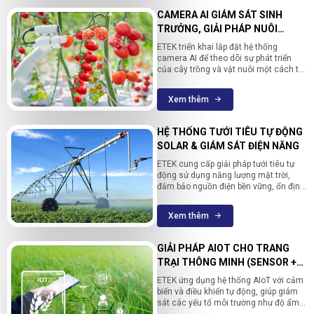
mang lại nguồn thu nhập mới cho chủ
CAMERA AI GIÁM SÁT SINH
trang trại và nâng cao giá trị thương
TRƯỞNG, GIẢI PHÁP NUÔI
hiệu sản phẩm trên thị trường quốc tế.
TRỒNG SỐ HÓA
ETEK triển khai lắp đặt hệ thống
camera AI để theo dõi sự phát triển
của cây trồng và vật nuôi một cách tối
ưu. Công nghệ nhận diện hình ảnh giúp
phát hiện sớm sâu bệnh, dự báo năng
Xem thêm
suất và số hóa toàn bộ quy trình nuôi
trồng. Giải pháp này không chỉ nâng
cao hiệu quả quản lý mà còn hỗ trợ
HỆ THỐNG TƯỚI TIÊU TỰ ĐỘNG
truy xuất nguồn gốc nông sản minh
SOLAR & GIÁM SÁT ĐIỆN NĂNG
bạch.
ETEK cung cấp giải pháp tưới tiêu tự
động sử dụng năng lượng mặt trời,
đảm bảo nguồn điện bền vững, ổn định
và thân thiện với môi trường. Đồng
thời, hệ thống còn được tích hợp chức
Xem thêm
năng giám sát điện năng thông minh,
cho phép quản lý chi tiết mức tiêu thụ,
tối ưu hiệu suất và giảm thiểu chi phí
GIẢI PHÁP AIOT CHO TRANG
vận hành cho toàn bộ trang trại.
TRẠI THÔNG MINH (SENSOR +
ĐIỀU KHIỂN TỰ ĐỘNG)
ETEK ứng dụng hệ thống AIoT với cảm
biến và điều khiển tự động, giúp giám
sát các yếu tố môi trường như độ ẩm,