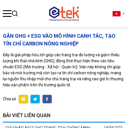
se menu
GẮN GHG + ESG VÀO MÔ HÌNH CANH TÁC, TẠO
TÍN CHỈ CARBON NÔNG NGHIỆP
ubmenu
Đây là giải pháp hữu ích giúp các trang trại đo lường và giảm thiểu
ubmenu
lượng khí thải nhà kính (GHG), đồng thời thực hiện theo các tiêu
chuẩn ESG (Môi trường - Xã hội - Quản trị). Việc này không chỉ giúp
bảo vệ môi trường mà còn tạo ra tín chỉ carbon nông nghiệp, mang
lại nguồn thu nhập mới cho chủ trang trại và nâng cao giá trị thương
ubmenu
hiệu sản phẩm trên thị trường quốc tế.
Chia sẻ:
BÀI VIẾT LIÊN QUAN
14/09/2025
GIẢI PHÁP AIOT CHO TRANG TRẠI THÔNG MINH