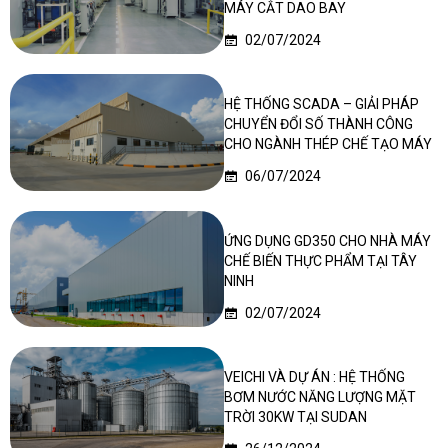
MÁY CẮT DAO BAY
02/07/2024
HỆ THỐNG SCADA – GIẢI PHÁP
CHUYỂN ĐỔI SỐ THÀNH CÔNG
CHO NGÀNH THÉP CHẾ TẠO MÁY
06/07/2024
ỨNG DỤNG GD350 CHO NHÀ MÁY
CHẾ BIẾN THỰC PHẨM TẠI TÂY
NINH
02/07/2024
VEICHI VÀ DỰ ÁN : HỆ THỐNG
BƠM NƯỚC NĂNG LƯỢNG MẶT
TRỜI 30KW TẠI SUDAN