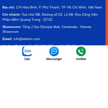
Địa chỉ:
174 Hòa Bình, P. Phú Thạnh, TP. Hồ Chí Minh, Việt Nam
Chi nhánh:
Toà nhà SBI, Đường số 03, Lô 6B, Khu Công Viên
Phần Mềm Quang Trung - QTSC
Showroom:
Tầng 2 tòa Olympia Mall, Cambodia - Hamee
Showroom
Email:
info@etekvn.com
Hotline/Zalo:
(+84) 975 732 673 - (+84) 971 904 499
Facebook:
ETEK Electrical Technology Co.,Ltd
Zalo
Messenger
Hotline
MST:
0303536840
Danh Mục
Sản phẩm
Chính sách dịch vụ
Tin tức
Chính sách bảo mật
Liên hệ
Chính sách thanh toán