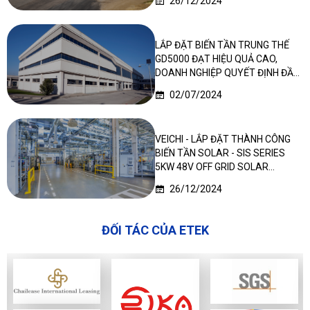
26/12/2024
LẮP ĐẶT BIẾN TẦN TRUNG THẾ
GD5000 ĐẠT HIỆU QUẢ CAO,
DOANH NGHIỆP QUYẾT ĐỊNH ĐẦU
TƯ LẦN 2
02/07/2024
VEICHI - LẮP ĐẶT THÀNH CÔNG
BIẾN TẦN SOLAR - SIS SERIES
5KW 48V OFF GRID SOLAR
INVERTER TẠI NIGERIA
26/12/2024
ĐỐI TÁC CỦA ETEK