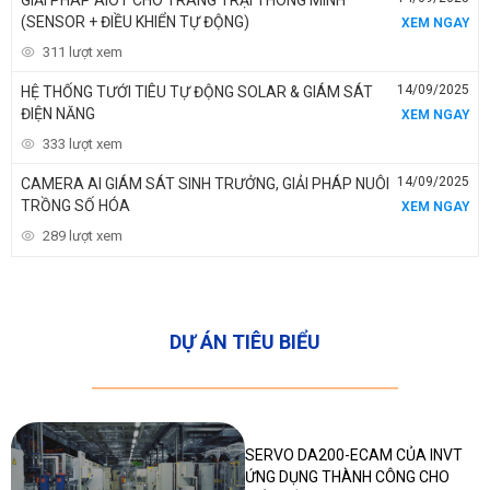
(SENSOR + ĐIỀU KHIỂN TỰ ĐỘNG)
XEM NGAY
311 lượt xem
14/09/2025
HỆ THỐNG TƯỚI TIÊU TỰ ĐỘNG SOLAR & GIÁM SÁT
ĐIỆN NĂNG
XEM NGAY
333 lượt xem
14/09/2025
CAMERA AI GIÁM SÁT SINH TRƯỞNG, GIẢI PHÁP NUÔI
TRỒNG SỐ HÓA
XEM NGAY
289 lượt xem
DỰ ÁN TIÊU BIỂU
SERVO DA200-ECAM CỦA INVT
ỨNG DỤNG THÀNH CÔNG CHO