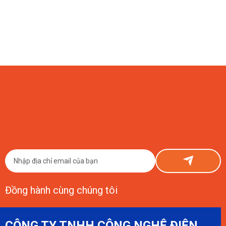
07/08/2026
Đầu Tư Smart Farm Chanh Dây Vàng 1 Hecta Tốn Bao Nhiêu?
Con Số Thật Từ ETEK
Đầu tư Smart Farm chanh dây vàng 1 hecta tốn khoảng 150–800 triệu
đồng phần công nghệ, cộng thêm chi phí nông nghiệp cơ bản. ETEK chia
sẻ thật, có số liệu cụ thể.
Đồng hành cùng chúng tôi
CÔNG TY TNHH CÔNG NGHỆ ĐIỆN