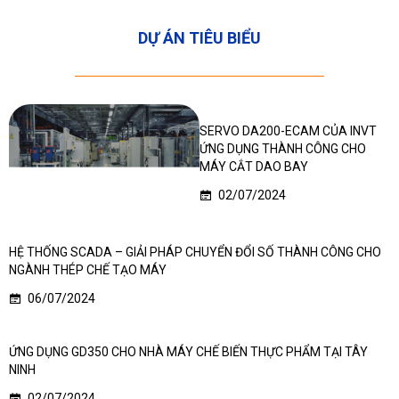
DỰ ÁN TIÊU BIỂU
SERVO DA200-ECAM CỦA INVT
ỨNG DỤNG THÀNH CÔNG CHO
MÁY CẮT DAO BAY
02/07/2024
HỆ THỐNG SCADA – GIẢI PHÁP CHUYỂN ĐỔI SỐ THÀNH CÔNG CHO
NGÀNH THÉP CHẾ TẠO MÁY
06/07/2024
ỨNG DỤNG GD350 CHO NHÀ MÁY CHẾ BIẾN THỰC PHẨM TẠI TÂY
NINH
02/07/2024