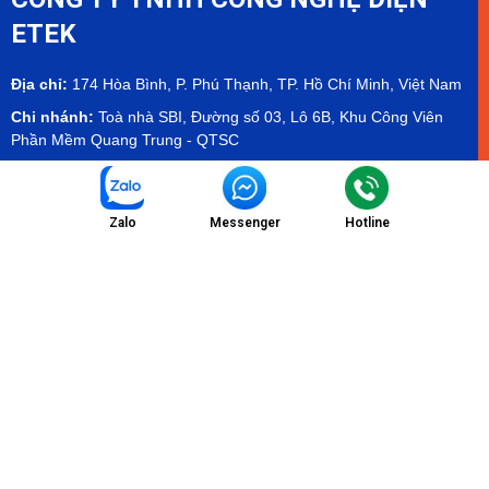
ETEK
Địa chỉ:
174 Hòa Bình, P. Phú Thạnh, TP. Hồ Chí Minh, Việt Nam
Chi nhánh:
Toà nhà SBI, Đường số 03, Lô 6B, Khu Công Viên
Phần Mềm Quang Trung - QTSC
Showroom:
Tầng 2 tòa Olympia Mall, Cambodia - Hamee
Showroom
Zalo
Messenger
Hotline
Email:
info@etekvn.com
Hotline/Zalo:
(+84) 975 732 673 - (+84) 971 904 499
Facebook:
ETEK Electrical Technology Co.,Ltd
MST:
0303536840
Danh Mục
Sản phẩm
Chính sách dịch vụ