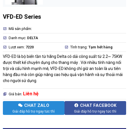
VFD-ED Series
Mã sản phẩm:
Danh mục:
DELTA
Lượt xem:
7220
Tình trạng:
Tạm hết hàng
VFD-ED là bộ biến tần từ hãng Delta có dải công suất từ 2.2~ 75KW
được thiết kế chuyên dụng cho thang máy . Với nhiều tính năng nổi
trội và cấu hình mạnh mẽ, VFD-ED không chỉ giữ an toàn là ưu tiên
hàng đầu mà còn giúp nâng cao hiệu quả vận hành và sự thoải mái
cho người sử dụng.
Liên hệ
Giá bán:
CHAT ZALO
CHAT FACEBOOK
Giải đáp hỗ trợ ngay tức thì
Giải đáp hỗ trợ ngay tức thì