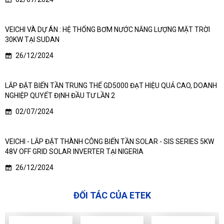
VEICHI VÀ DỰ ÁN : HỆ THỐNG BƠM NƯỚC NĂNG LƯỢNG MẶT TRỜI
30KW TẠI SUDAN
26/12/2024
LẮP ĐẶT BIẾN TẦN TRUNG THẾ GD5000 ĐẠT HIỆU QUẢ CAO, DOANH
NGHIỆP QUYẾT ĐỊNH ĐẦU TƯ LẦN 2
02/07/2024
VEICHI - LẮP ĐẶT THÀNH CÔNG BIẾN TẦN SOLAR - SIS SERIES 5KW
48V OFF GRID SOLAR INVERTER TẠI NIGERIA
26/12/2024
ĐỐI TÁC CỦA ETEK